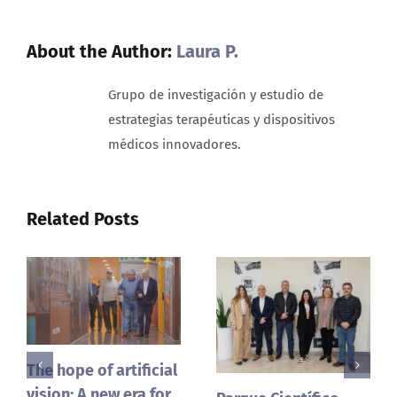
para
niños
About the Author:
Laura P.
con
TEA
Grupo de investigación y estudio de
estrategias terapéuticas y dispositivos
médicos innovadores.
Related Posts
The Brain and The