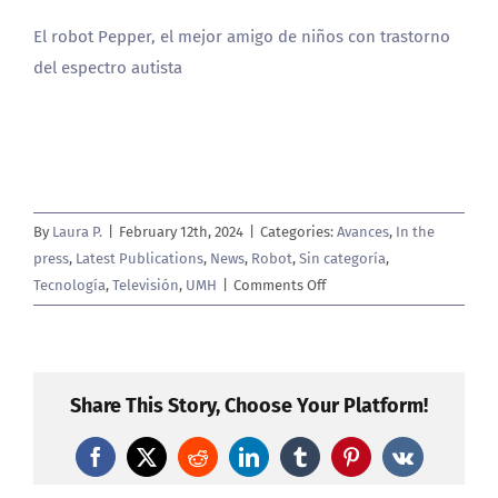
El robot Pepper, el mejor amigo de niños con trastorno
del espectro autista
By
Laura P.
|
February 12th, 2024
|
Categories:
Avances
,
In the
press
,
Latest Publications
,
News
,
Robot
,
Sin categoría
,
on
Tecnología
,
Televisión
,
UMH
|
Comments Off
Telecinco
publica
el
reportaje
Share This Story, Choose Your Platform!
del
proyecto
Facebook
X
Reddit
LinkedIn
Tumblr
Pinterest
Vk
con
robots