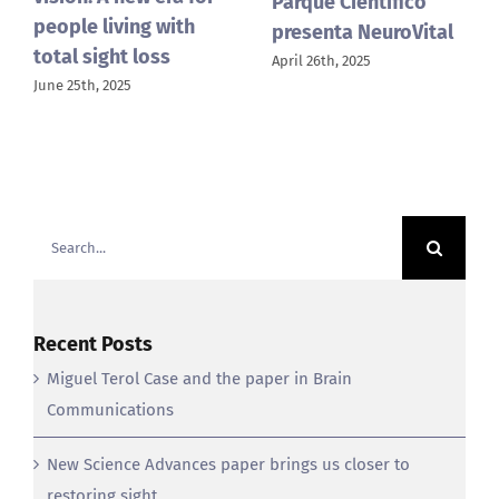
“The Brain and the
Chip 2024: An
Chip” vuelve a la
international
UMH con su segunda
meeting for
edición
neuroscience and
September 2nd, 2024
technology
November 18th, 2024
Search
for:
Recent Posts
Miguel Terol Case and the paper in Brain
Communications