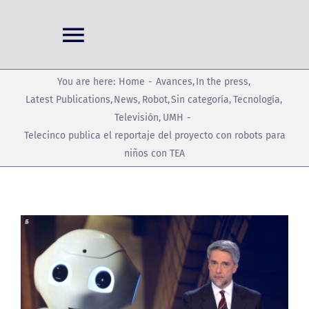
Skip
to
Toggle
content
Navigation
Home
You are here:
Home
Avances
In the press
Latest Publications
News
Robot
Sin categoría
Tecnología
Televisión
UMH
Projects
Telecinco publica el reportaje del proyecto con robots para
niños con TEA
Conferences
News
View
Larger
Image
Publications