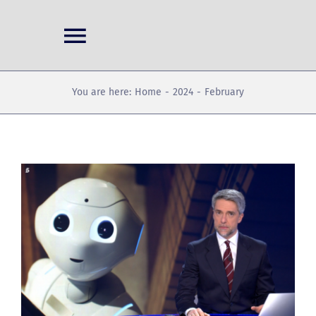
Skip
to
Toggle
content
Navigation
Home
You are here:
Home
2024
February
Projects
Conferences
News
Publications