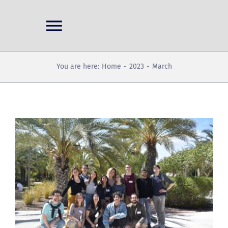
Skip
to
Toggle
content
Navigation
Home
You are here:
Home
2023
March
Projects
Conferences
News
Publications